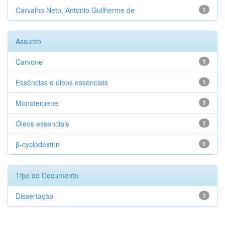
Carvalho Neto, Antonio Guilherme de
1
Assunto
Carvone
1
Essências e óleos essenciais
1
Monoterpene
1
Óleos essenciais
1
β-cyclodextrin
1
Tipo de Documento
Dissertação
1