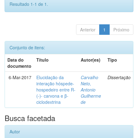
Resultado 1-1 de 1.
Anterior
1
Próximo
Conjunto de itens:
Data do
Título
Autor(es)
Tipo
documento
6-Mar-2017
Elucidação da
Carvalho
Dissertação
interação hóspede-
Neto,
hospedeiro entre R-
Antonio
(-)- carvona e β-
Guilherme
ciclodextrina
de
Busca facetada
Autor