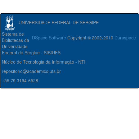
UNIVERSIDADE FEDERAL DE SERGIPE
Sistema de
DSpace Software
Copyright © 2002-2010
Duraspace
Bibliotecas da
Universidade
Federal de Sergipe - SIBIUFS
Núcleo de Tecnologia da Informação - NTI
repositorio@academico.ufs.br
+55 79 3194-6528