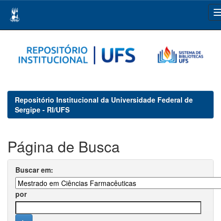
Skip
navigation
Repositório Institucional da Universidade Federal de
Sergipe - RI/UFS
Página de Busca
Buscar em:
por