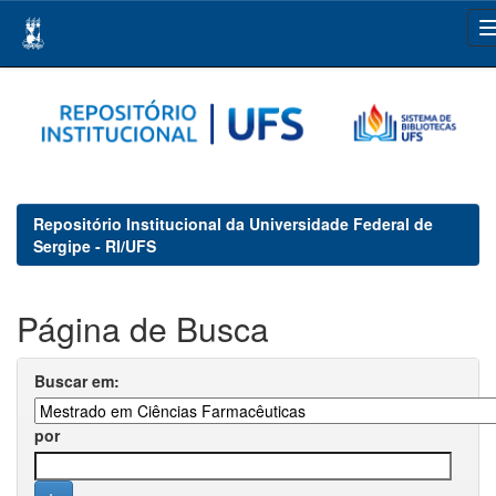
Skip
navigation
Repositório Institucional da Universidade Federal de
Sergipe - RI/UFS
Página de Busca
Buscar em:
por