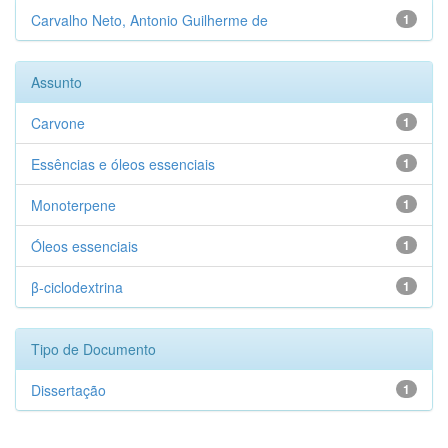
Carvalho Neto, Antonio Guilherme de
1
Assunto
Carvone
1
Essências e óleos essenciais
1
Monoterpene
1
Óleos essenciais
1
β-ciclodextrina
1
Tipo de Documento
Dissertação
1