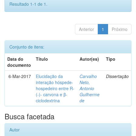
Resultado 1-1 de 1.
Anterior
1
Próximo
Conjunto de itens:
Data do
Título
Autor(es)
Tipo
documento
6-Mar-2017
Elucidação da
Carvalho
Dissertação
interação hóspede-
Neto,
hospedeiro entre R-
Antonio
(-)- carvona e β-
Guilherme
ciclodextrina
de
Busca facetada
Autor