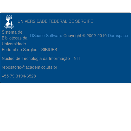
UNIVERSIDADE FEDERAL DE SERGIPE
Sistema de
DSpace Software
Copyright © 2002-2010
Duraspace
Bibliotecas da
Universidade
Federal de Sergipe - SIBIUFS
Núcleo de Tecnologia da Informação - NTI
repositorio@academico.ufs.br
+55 79 3194-6528