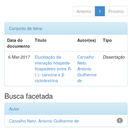
Anterior
1
Próximo
Conjunto de itens:
Data do
Título
Autor(es)
Tipo
documento
6-Mar-2017
Elucidação da
Carvalho
Dissertação
interação hóspede-
Neto,
hospedeiro entre R-
Antonio
(-)- carvona e β-
Guilherme
ciclodextrina
de
Busca facetada
Autor
Carvalho Neto, Antonio Guilherme de
1