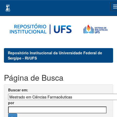
Skip
navigation
Repositório Institucional da Universidade Federal de
Sergipe - RI/UFS
Página de Busca
Buscar em:
por