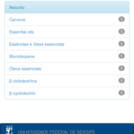
Assunto
Carvone
1
Essential oils
1
Essências e óleos essenciais
1
Monoterpene
1
Óleos essenciais
1
β-ciclodextrina
1
β-cyclodextrin
1
UNIVERSIDADE FEDERAL DE SERGIPE