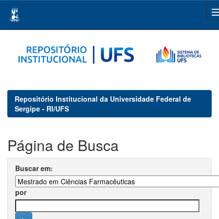
Skip
navigation
Repositório Institucional da Universidade Federal de
Sergipe - RI/UFS
Página de Busca
Buscar em:
por