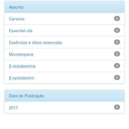
Assunto
Carvone
1
Essential oils
1
Essências e óleos essenciais
1
Monoterpene
1
β-ciclodextrina
1
β-cyclodextrin
1
Data de Publicação
2017
1