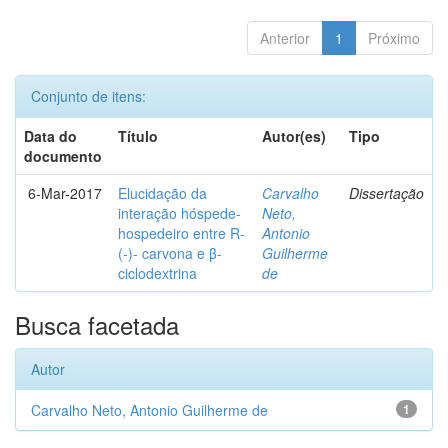
Anterior
1
Próximo
Conjunto de itens:
Data do
Título
Autor(es)
Tipo
documento
6-Mar-2017
Elucidação da
Carvalho
Dissertação
interação hóspede-
Neto,
hospedeiro entre R-
Antonio
(-)- carvona e β-
Guilherme
ciclodextrina
de
Busca facetada
Autor
Carvalho Neto, Antonio Guilherme de
1