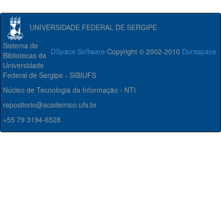
UNIVERSIDADE FEDERAL DE SERGIPE
Sistema de
DSpace Software
Copyright © 2002-2010
Duraspace
Bibliotecas da
Universidade
Federal de Sergipe - SIBIUFS
Núcleo de Tecnologia da Informação - NTI
repositorio@academico.ufs.br
+55 79 3194-6528