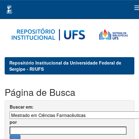
Skip
navigation
Repositório Institucional da Universidade Federal de
Sergipe - RI/UFS
Página de Busca
Buscar em:
por