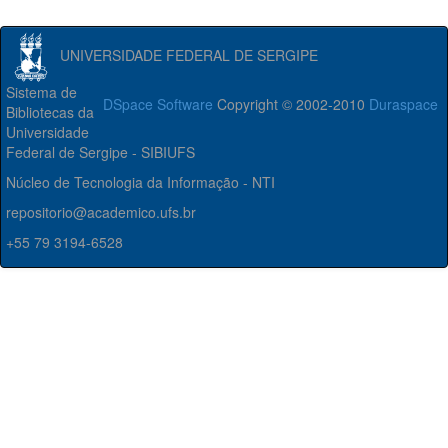
UNIVERSIDADE FEDERAL DE SERGIPE
Sistema de
DSpace Software
Copyright © 2002-2010
Duraspace
Bibliotecas da
Universidade
Federal de Sergipe - SIBIUFS
Núcleo de Tecnologia da Informação - NTI
repositorio@academico.ufs.br
+55 79 3194-6528