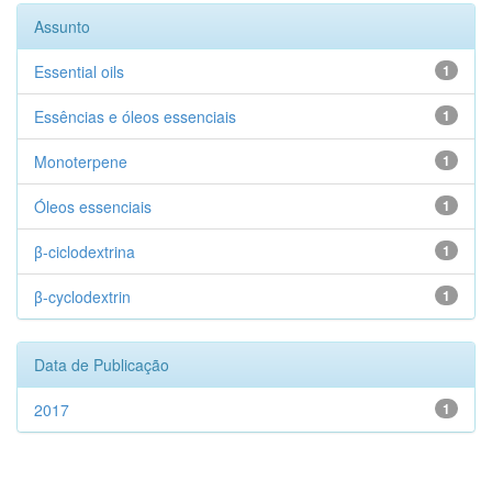
Assunto
Essential oils
1
Essências e óleos essenciais
1
Monoterpene
1
Óleos essenciais
1
β-ciclodextrina
1
β-cyclodextrin
1
Data de Publicação
2017
1