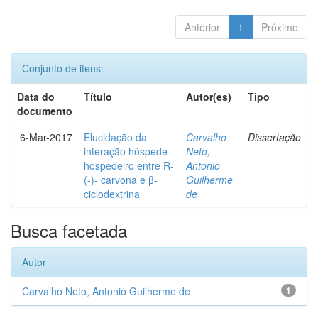
Anterior
1
Próximo
Conjunto de itens:
Data do
Título
Autor(es)
Tipo
documento
6-Mar-2017
Elucidação da
Carvalho
Dissertação
interação hóspede-
Neto,
hospedeiro entre R-
Antonio
(-)- carvona e β-
Guilherme
ciclodextrina
de
Busca facetada
Autor
Carvalho Neto, Antonio Guilherme de
1