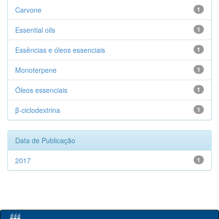
Carvone
1
Essential oils
1
Essências e óleos essenciais
1
Monoterpene
1
Óleos essenciais
1
β-ciclodextrina
1
Data de Publicação
2017
1