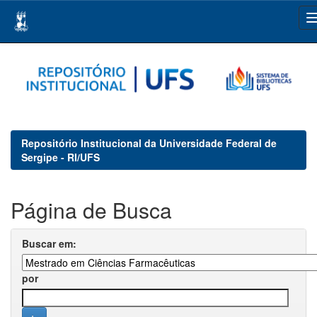
Skip
navigation
Repositório Institucional da Universidade Federal de
Sergipe - RI/UFS
Página de Busca
Buscar em:
por