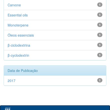
Carvone
1
Essential oils
1
Monoterpene
1
Óleos essenciais
1
β-ciclodextrina
1
β-cyclodextrin
1
Data de Publicação
2017
1