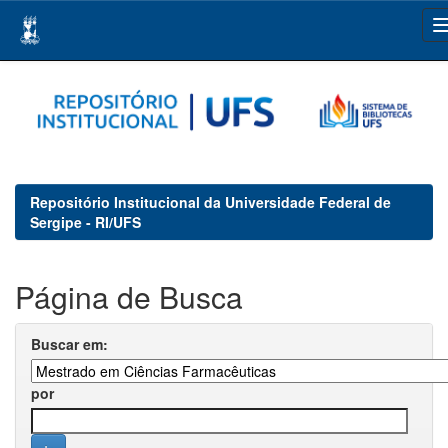
Skip
navigation
Repositório Institucional da Universidade Federal de
Sergipe - RI/UFS
Página de Busca
Buscar em:
por