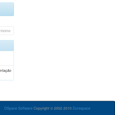
róximo
o
ertação
DSpace Software
Copyright © 2002-2010
Duraspace