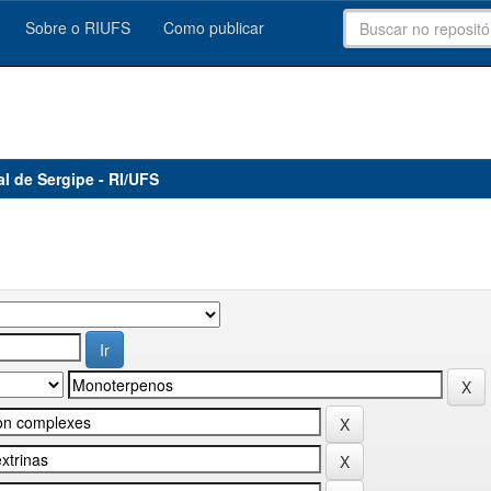
Sobre o RIUFS
Como publicar
al de Sergipe - RI/UFS