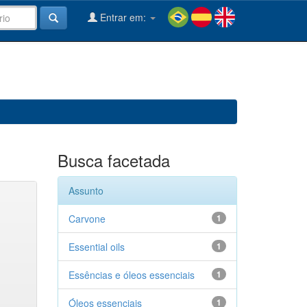
Entrar em:
Busca facetada
Assunto
Carvone
1
Essential oils
1
Essências e óleos essenciais
1
Óleos essenciais
1