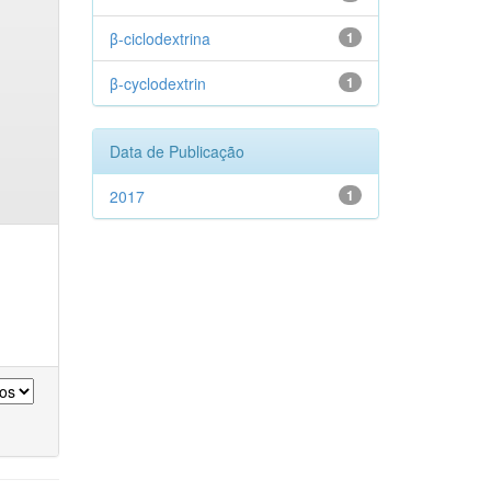
β-ciclodextrina
1
β-cyclodextrin
1
Data de Publicação
2017
1