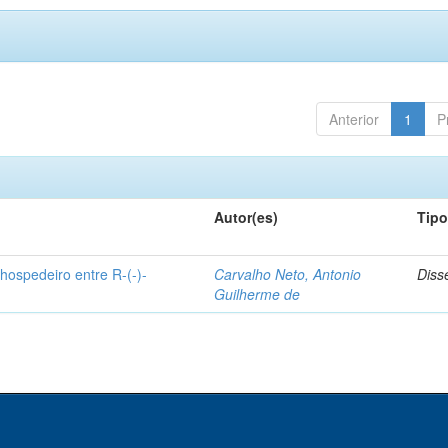
Anterior
1
P
Autor(es)
Tip
hospedeiro entre R-(-)-
Carvalho Neto, Antonio
Diss
Guilherme de