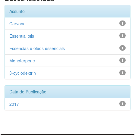
Assunto
Carvone
1
Essential oils
1
Essências e óleos essenciais
1
Monoterpene
1
β-cyclodextrin
1
Data de Publicação
2017
1