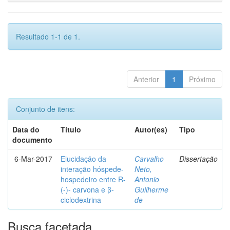
Resultado 1-1 de 1.
Anterior
1
Próximo
Conjunto de itens:
Data do
Título
Autor(es)
Tipo
documento
6-Mar-2017
Elucidação da
Carvalho
Dissertação
interação hóspede-
Neto,
hospedeiro entre R-
Antonio
(-)- carvona e β-
Guilherme
ciclodextrina
de
Busca facetada