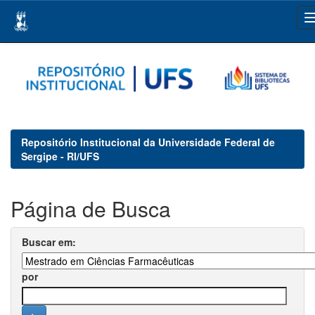
Skip
navigation
Repositório Institucional da Universidade Federal de
Sergipe - RI/UFS
Página de Busca
Buscar em:
por