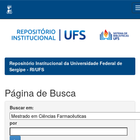
Skip
navigation
Repositório Institucional da Universidade Federal de
Sergipe - RI/UFS
Página de Busca
Buscar em:
por