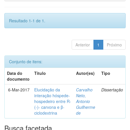
Resultado 1-1 de 1.
Anterior
1
Próximo
Conjunto de itens:
Data do
Título
Autor(es)
Tipo
documento
6-Mar-2017
Elucidação da
Carvalho
Dissertação
interação hóspede-
Neto,
hospedeiro entre R-
Antonio
(-)- carvona e β-
Guilherme
ciclodextrina
de
Busca facetada