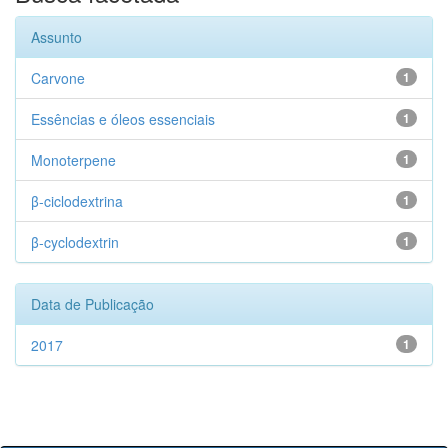
Assunto
Carvone
1
Essências e óleos essenciais
1
Monoterpene
1
β-ciclodextrina
1
β-cyclodextrin
1
Data de Publicação
2017
1