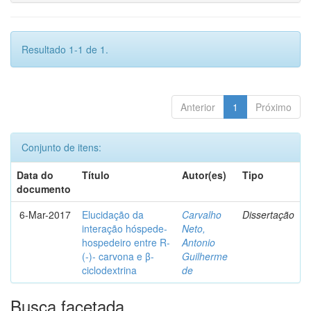
Resultado 1-1 de 1.
Anterior
1
Próximo
Conjunto de itens:
Data do
Título
Autor(es)
Tipo
documento
6-Mar-2017
Elucidação da
Carvalho
Dissertação
interação hóspede-
Neto,
hospedeiro entre R-
Antonio
(-)- carvona e β-
Guilherme
ciclodextrina
de
Busca facetada