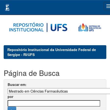
Skip
navigation
Repositório Institucional da Universidade Federal de
Sergipe - RI/UFS
Página de Busca
Buscar em:
por