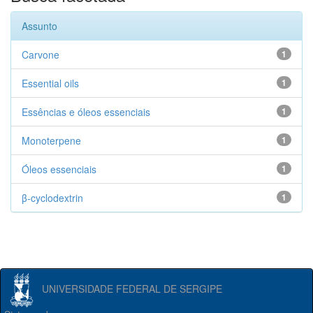
Assunto
Carvone
1
Essential oils
1
Essências e óleos essenciais
1
Monoterpene
1
Óleos essenciais
1
β-cyclodextrin
1
UNIVERSIDADE FEDERAL DE SERGIPE