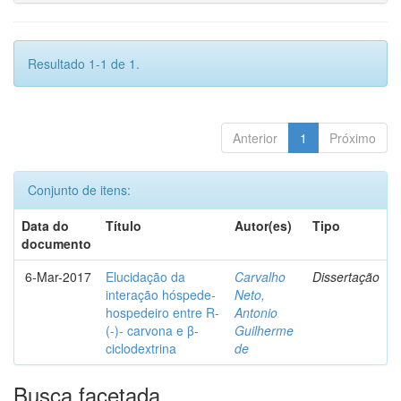
Resultado 1-1 de 1.
Anterior
1
Próximo
Conjunto de itens:
Data do
Título
Autor(es)
Tipo
documento
6-Mar-2017
Elucidação da
Carvalho
Dissertação
interação hóspede-
Neto,
hospedeiro entre R-
Antonio
(-)- carvona e β-
Guilherme
ciclodextrina
de
Busca facetada