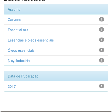
Assunto
Carvone
1
Essential oils
1
Essências e óleos essenciais
1
Óleos essenciais
1
β-cyclodextrin
1
Data de Publicação
2017
1