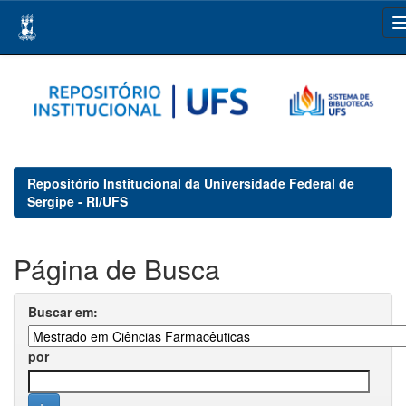
Skip
navigation
Repositório Institucional da Universidade Federal de
Sergipe - RI/UFS
Página de Busca
Buscar em:
por