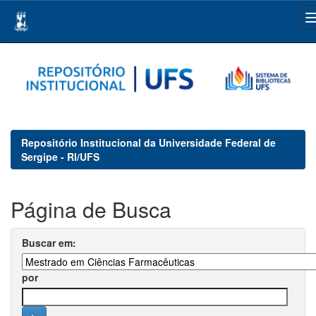
Skip
navigation
Repositório Institucional da Universidade Federal de
Sergipe - RI/UFS
Página de Busca
Buscar em:
por