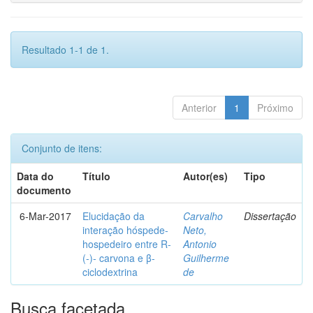
Resultado 1-1 de 1.
Anterior
1
Próximo
Conjunto de itens:
Data do
Título
Autor(es)
Tipo
documento
6-Mar-2017
Elucidação da
Carvalho
Dissertação
interação hóspede-
Neto,
hospedeiro entre R-
Antonio
(-)- carvona e β-
Guilherme
ciclodextrina
de
Busca facetada