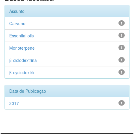
Assunto
Carvone
1
Essential oils
1
Monoterpene
1
β-ciclodextrina
1
β-cyclodextrin
1
Data de Publicação
2017
1