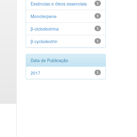
Essências e óleos essenciais
1
Monoterpene
1
β-ciclodextrina
1
β-cyclodextrin
1
Data de Publicação
2017
1