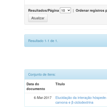
Resultados/Página
|
Ordenar registros 
Resultado 1-1 de 1.
Conjunto de itens:
Data do
Título
documento
6-Mar-2017
Elucidação da interação hóspede-
carvona e β-ciclodextrina