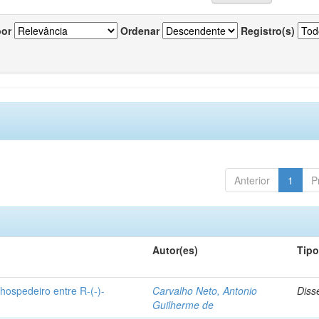
por
Ordenar
Registro(s)
Anterior
1
P
Autor(es)
Tip
hospedeiro entre R-(-)-
Carvalho Neto, Antonio
Diss
Guilherme de