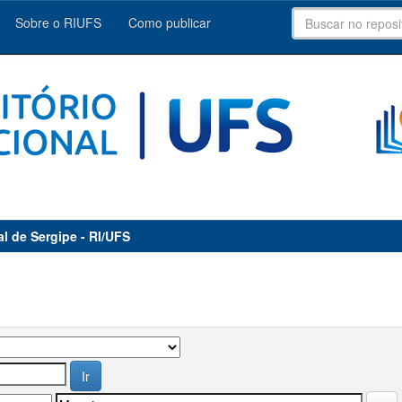
Sobre o RIUFS
Como publicar
al de Sergipe - RI/UFS