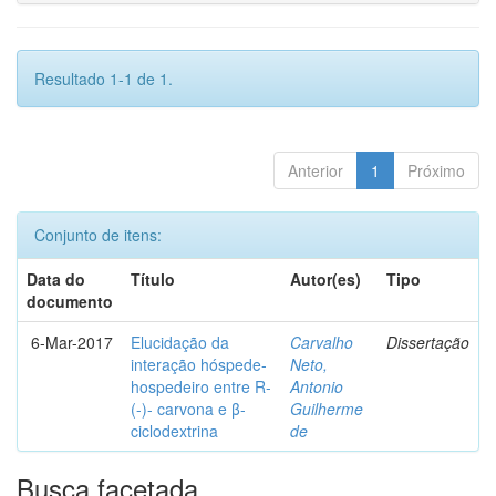
Resultado 1-1 de 1.
Anterior
1
Próximo
Conjunto de itens:
Data do
Título
Autor(es)
Tipo
documento
6-Mar-2017
Elucidação da
Carvalho
Dissertação
interação hóspede-
Neto,
hospedeiro entre R-
Antonio
(-)- carvona e β-
Guilherme
ciclodextrina
de
Busca facetada