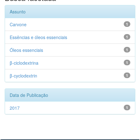
Assunto
Carvone
1
Essências e óleos essenciais
1
Óleos essenciais
1
β-ciclodextrina
1
β-cyclodextrin
1
Data de Publicação
2017
1