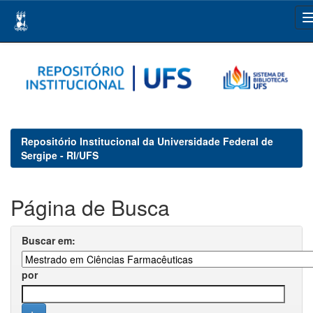
Skip
navigation
Repositório Institucional da Universidade Federal de
Sergipe - RI/UFS
Página de Busca
Buscar em:
por