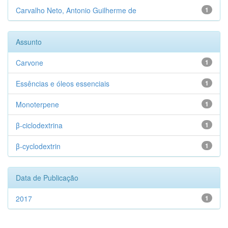
Carvalho Neto, Antonio Guilherme de
1
Assunto
Carvone
1
Essências e óleos essenciais
1
Monoterpene
1
β-ciclodextrina
1
β-cyclodextrin
1
Data de Publicação
2017
1