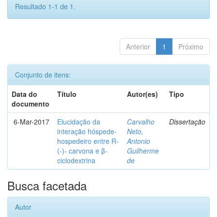
Resultado 1-1 de 1.
Anterior
1
Próximo
Conjunto de itens:
Data do
Título
Autor(es)
Tipo
documento
6-Mar-2017
Elucidação da
Carvalho
Dissertação
interação hóspede-
Neto,
hospedeiro entre R-
Antonio
(-)- carvona e β-
Guilherme
ciclodextrina
de
Busca facetada
Autor