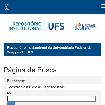
Skip
navigation
Repositório Institucional da Universidade Federal de
Sergipe - RI/UFS
Página de Busca
Buscar em:
por