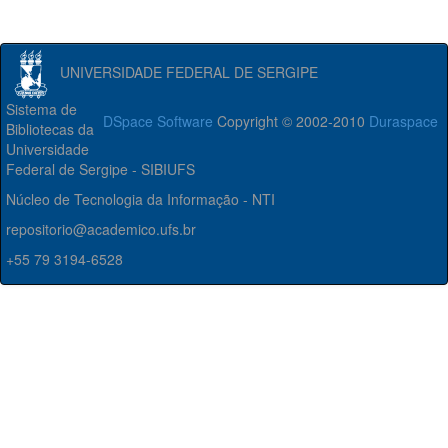
UNIVERSIDADE FEDERAL DE SERGIPE
Sistema de
DSpace Software
Copyright © 2002-2010
Duraspace
Bibliotecas da
Universidade
Federal de Sergipe - SIBIUFS
Núcleo de Tecnologia da Informação - NTI
repositorio@academico.ufs.br
+55 79 3194-6528