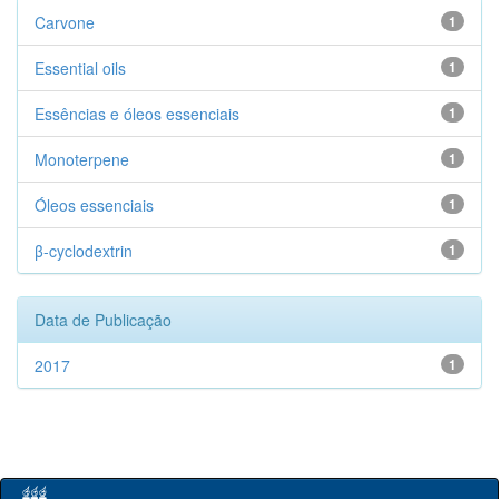
Carvone
1
Essential oils
1
Essências e óleos essenciais
1
Monoterpene
1
Óleos essenciais
1
β-cyclodextrin
1
Data de Publicação
2017
1