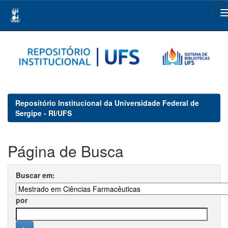
Skip
navigation
Repositório Institucional da Universidade Federal de
Sergipe - RI/UFS
Página de Busca
Buscar em:
por