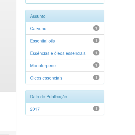
Assunto
Carvone
1
Essential oils
1
Essências e óleos essenciais
1
Monoterpene
1
Óleos essenciais
1
Data de Publicação
2017
1