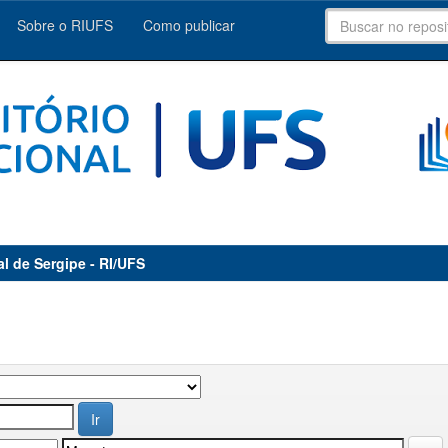
Sobre o RIUFS
Como publicar
al de Sergipe - RI/UFS