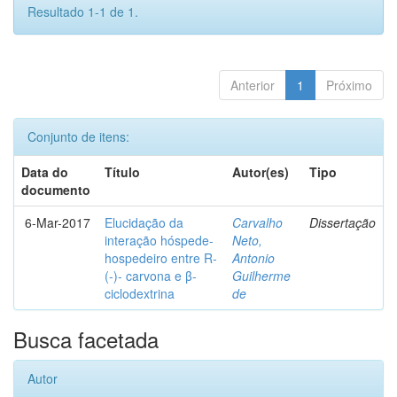
Resultado 1-1 de 1.
Anterior
1
Próximo
Conjunto de itens:
Data do
Título
Autor(es)
Tipo
documento
6-Mar-2017
Elucidação da
Carvalho
Dissertação
interação hóspede-
Neto,
hospedeiro entre R-
Antonio
(-)- carvona e β-
Guilherme
ciclodextrina
de
Busca facetada
Autor