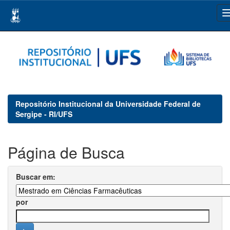
Skip
navigation
Repositório Institucional da Universidade Federal de
Sergipe - RI/UFS
Página de Busca
Buscar em:
por