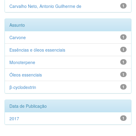
Carvalho Neto, Antonio Guilherme de
1
Assunto
Carvone
1
Essências e óleos essenciais
1
Monoterpene
1
Óleos essenciais
1
β-cyclodextrin
1
Data de Publicação
2017
1