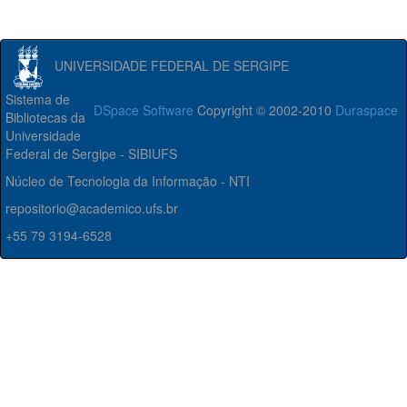
UNIVERSIDADE FEDERAL DE SERGIPE
Sistema de
DSpace Software
Copyright © 2002-2010
Duraspace
Bibliotecas da
Universidade
Federal de Sergipe - SIBIUFS
Núcleo de Tecnologia da Informação - NTI
repositorio@academico.ufs.br
+55 79 3194-6528