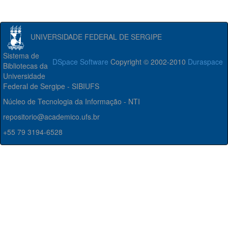
UNIVERSIDADE FEDERAL DE SERGIPE
Sistema de
DSpace Software
Copyright © 2002-2010
Duraspace
Bibliotecas da
Universidade
Federal de Sergipe - SIBIUFS
Núcleo de Tecnologia da Informação - NTI
repositorio@academico.ufs.br
+55 79 3194-6528