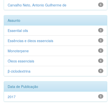
Carvalho Neto, Antonio Guilherme de
1
Assunto
Essential oils
1
Essências e óleos essenciais
1
Monoterpene
1
Óleos essenciais
1
β-ciclodextrina
1
Data de Publicação
2017
1