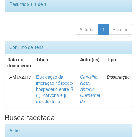
Resultado 1-1 de 1.
Anterior
1
Próximo
Conjunto de itens:
Data do
Título
Autor(es)
Tipo
documento
6-Mar-2017
Elucidação da
Carvalho
Dissertação
interação hóspede-
Neto,
hospedeiro entre R-
Antonio
(-)- carvona e β-
Guilherme
ciclodextrina
de
Busca facetada
Autor