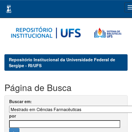
Skip
navigation
Repositório Institucional da Universidade Federal de
Sergipe - RI/UFS
Página de Busca
Buscar em:
por