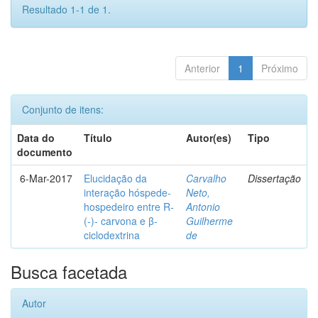
Resultado 1-1 de 1.
Anterior
1
Próximo
Conjunto de itens:
Data do
Título
Autor(es)
Tipo
documento
6-Mar-2017
Elucidação da
Carvalho
Dissertação
interação hóspede-
Neto,
hospedeiro entre R-
Antonio
(-)- carvona e β-
Guilherme
ciclodextrina
de
Busca facetada
Autor