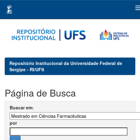
Skip
navigation
Repositório Institucional da Universidade Federal de
Sergipe - RI/UFS
Página de Busca
Buscar em:
por