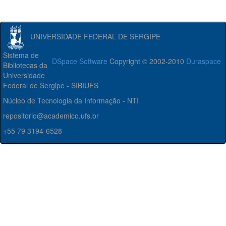
UNIVERSIDADE FEDERAL DE SERGIPE
Sistema de
DSpace Software
Copyright © 2002-2010
Duraspace
Bibliotecas da
Universidade
Federal de Sergipe - SIBIUFS
Núcleo de Tecnologia da Informação - NTI
repositorio@academico.ufs.br
+55 79 3194-6528