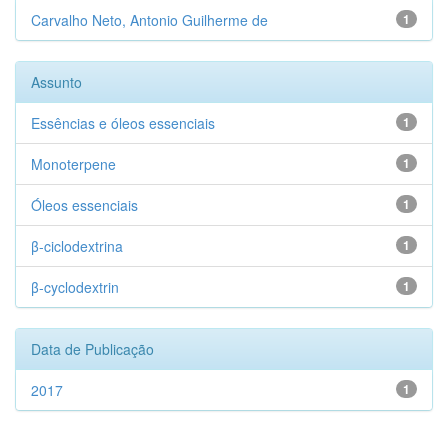
Carvalho Neto, Antonio Guilherme de
1
Assunto
Essências e óleos essenciais
1
Monoterpene
1
Óleos essenciais
1
β-ciclodextrina
1
β-cyclodextrin
1
Data de Publicação
2017
1