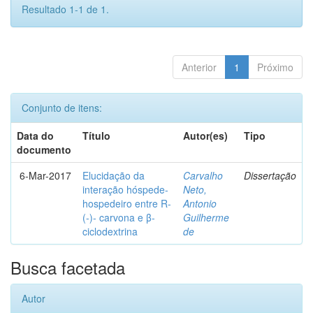
Resultado 1-1 de 1.
Anterior
1
Próximo
Conjunto de itens:
Data do
Título
Autor(es)
Tipo
documento
6-Mar-2017
Elucidação da
Carvalho
Dissertação
interação hóspede-
Neto,
hospedeiro entre R-
Antonio
(-)- carvona e β-
Guilherme
ciclodextrina
de
Busca facetada
Autor