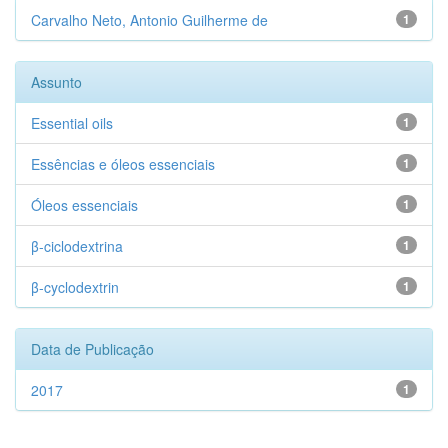
Carvalho Neto, Antonio Guilherme de
1
Assunto
Essential oils
1
Essências e óleos essenciais
1
Óleos essenciais
1
β-ciclodextrina
1
β-cyclodextrin
1
Data de Publicação
2017
1