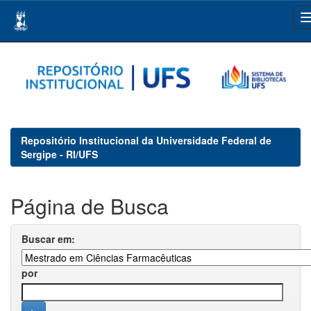
Skip
navigation
Repositório Institucional da Universidade Federal de
Sergipe - RI/UFS
Página de Busca
Buscar em:
por