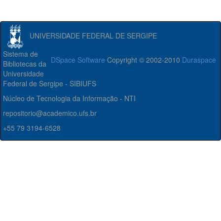
UNIVERSIDADE FEDERAL DE SERGIPE
Sistema de
DSpace Software
Copyright © 2002-2010
Duraspace
Bibliotecas da
Universidade
Federal de Sergipe - SIBIUFS
Núcleo de Tecnologia da Informação - NTI
repositorio@academico.ufs.br
+55 79 3194-6528