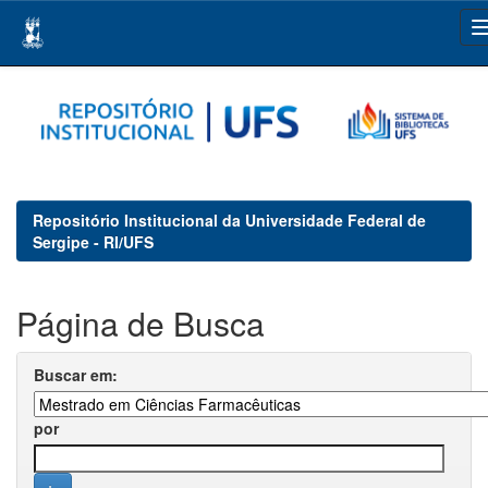
Skip
navigation
Repositório Institucional da Universidade Federal de
Sergipe - RI/UFS
Página de Busca
Buscar em:
por