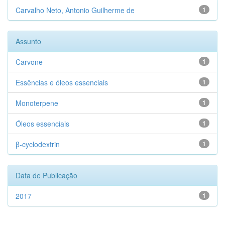
Carvalho Neto, Antonio Guilherme de
1
Assunto
Carvone
1
Essências e óleos essenciais
1
Monoterpene
1
Óleos essenciais
1
β-cyclodextrin
1
Data de Publicação
2017
1