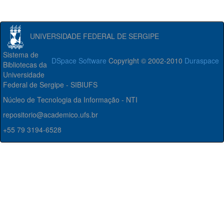
UNIVERSIDADE FEDERAL DE SERGIPE
Sistema de
DSpace Software
Copyright © 2002-2010
Duraspace
Bibliotecas da
Universidade
Federal de Sergipe - SIBIUFS
Núcleo de Tecnologia da Informação - NTI
repositorio@academico.ufs.br
+55 79 3194-6528