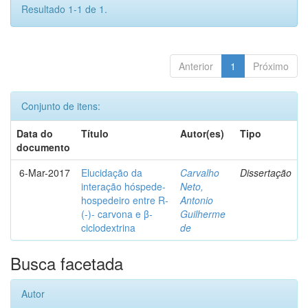
Resultado 1-1 de 1.
Anterior
1
Próximo
Conjunto de itens:
Data do
Título
Autor(es)
Tipo
documento
6-Mar-2017
Elucidação da
Carvalho
Dissertação
interação hóspede-
Neto,
hospedeiro entre R-
Antonio
(-)- carvona e β-
Guilherme
ciclodextrina
de
Busca facetada
Autor