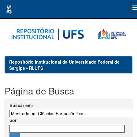
Skip
navigation
Repositório Institucional da Universidade Federal de
Sergipe - RI/UFS
Página de Busca
Buscar em:
por