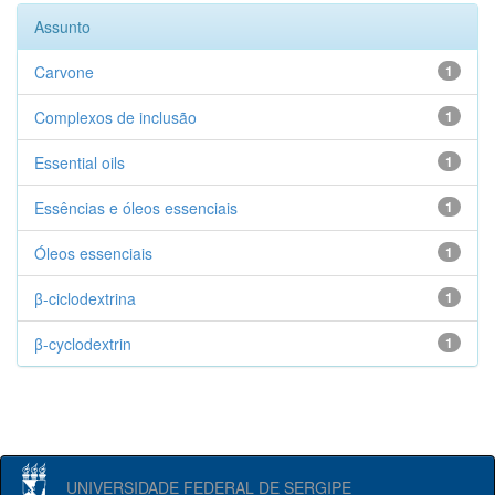
Assunto
Carvone
1
Complexos de inclusão
1
Essential oils
1
Essências e óleos essenciais
1
Óleos essenciais
1
β-ciclodextrina
1
β-cyclodextrin
1
UNIVERSIDADE FEDERAL DE SERGIPE