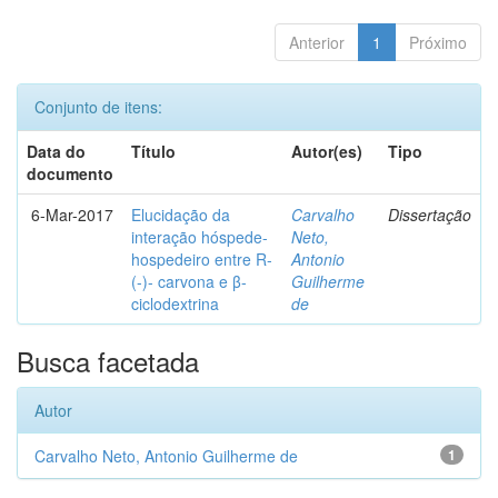
Anterior
1
Próximo
Conjunto de itens:
Data do
Título
Autor(es)
Tipo
documento
6-Mar-2017
Elucidação da
Carvalho
Dissertação
interação hóspede-
Neto,
hospedeiro entre R-
Antonio
(-)- carvona e β-
Guilherme
ciclodextrina
de
Busca facetada
Autor
Carvalho Neto, Antonio Guilherme de
1