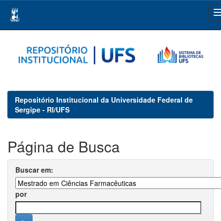
Skip
navigation
Repositório Institucional da Universidade Federal de
Sergipe - RI/UFS
Página de Busca
Buscar em:
por