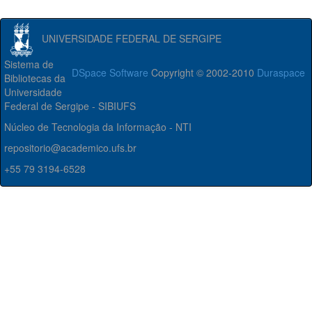
UNIVERSIDADE FEDERAL DE SERGIPE
Sistema de
DSpace Software
Copyright © 2002-2010
Duraspace
Bibliotecas da
Universidade
Federal de Sergipe - SIBIUFS
Núcleo de Tecnologia da Informação - NTI
repositorio@academico.ufs.br
+55 79 3194-6528