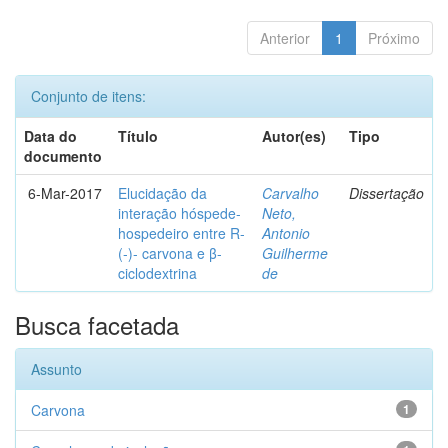
Anterior
1
Próximo
Conjunto de itens:
Data do
Título
Autor(es)
Tipo
documento
6-Mar-2017
Elucidação da
Carvalho
Dissertação
interação hóspede-
Neto,
hospedeiro entre R-
Antonio
(-)- carvona e β-
Guilherme
ciclodextrina
de
Busca facetada
Assunto
Carvona
1