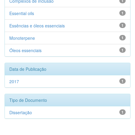
Complexos de inclusão
1
Essential oils
1
Essências e óleos essenciais
1
Monoterpene
1
Óleos essenciais
1
Data de Publicação
2017
1
Tipo de Documento
Dissertação
1