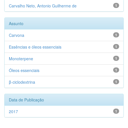
Carvalho Neto, Antonio Guilherme de
1
Assunto
Carvona
1
Essências e óleos essenciais
1
Monoterpene
1
Óleos essenciais
1
β-ciclodextrina
1
Data de Publicação
2017
1