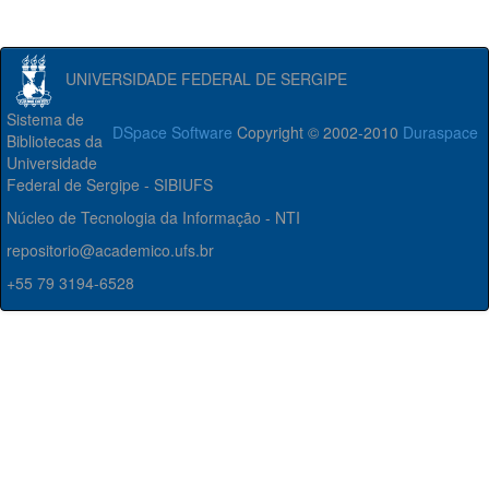
UNIVERSIDADE FEDERAL DE SERGIPE
Sistema de
DSpace Software
Copyright © 2002-2010
Duraspace
Bibliotecas da
Universidade
Federal de Sergipe - SIBIUFS
Núcleo de Tecnologia da Informação - NTI
repositorio@academico.ufs.br
+55 79 3194-6528