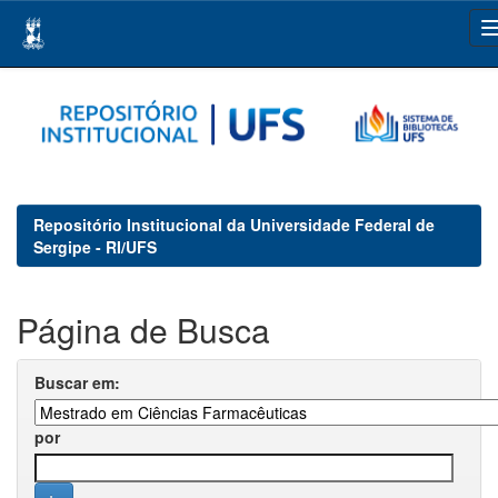
Skip
navigation
Repositório Institucional da Universidade Federal de
Sergipe - RI/UFS
Página de Busca
Buscar em:
por