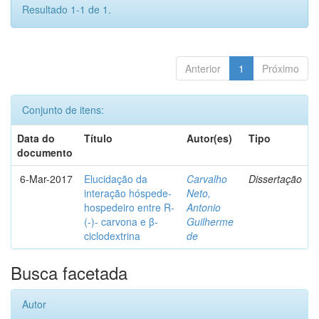
Resultado 1-1 de 1.
Anterior
1
Próximo
Conjunto de itens:
Data do
Título
Autor(es)
Tipo
documento
6-Mar-2017
Elucidação da
Carvalho
Dissertação
interação hóspede-
Neto,
hospedeiro entre R-
Antonio
(-)- carvona e β-
Guilherme
ciclodextrina
de
Busca facetada
Autor