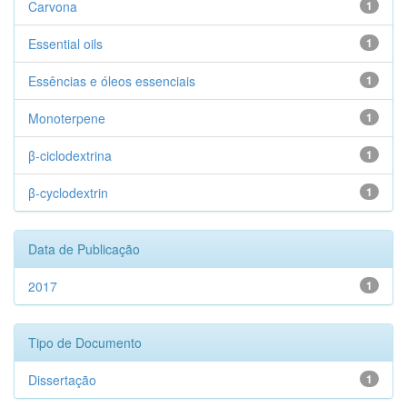
Carvona
1
Essential oils
1
Essências e óleos essenciais
1
Monoterpene
1
β-ciclodextrina
1
β-cyclodextrin
1
Data de Publicação
2017
1
Tipo de Documento
Dissertação
1