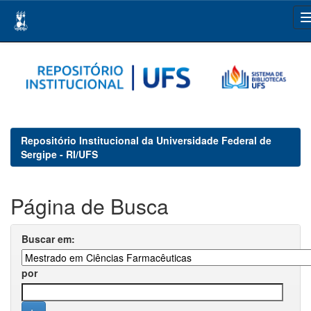
Skip
navigation
Repositório Institucional da Universidade Federal de
Sergipe - RI/UFS
Página de Busca
Buscar em:
por