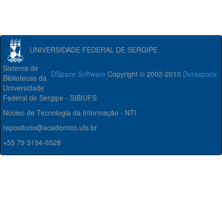
UNIVERSIDADE FEDERAL DE SERGIPE
Sistema de
DSpace Software
Copyright © 2002-2010
Duraspace
Bibliotecas da
Universidade
Federal de Sergipe - SIBIUFS
Núcleo de Tecnologia da Informação - NTI
repositorio@academico.ufs.br
+55 79 3194-6528