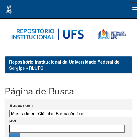
Skip
navigation
Repositório Institucional da Universidade Federal de
Sergipe - RI/UFS
Página de Busca
Buscar em:
por