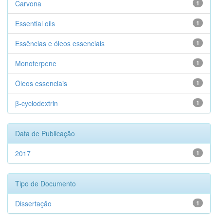
Carvona
1
Essential oils
1
Essências e óleos essenciais
1
Monoterpene
1
Óleos essenciais
1
β-cyclodextrin
1
Data de Publicação
2017
1
Tipo de Documento
Dissertação
1