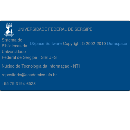
UNIVERSIDADE FEDERAL DE SERGIPE
Sistema de
DSpace Software
Copyright © 2002-2010
Duraspace
Bibliotecas da
Universidade
Federal de Sergipe - SIBIUFS
Núcleo de Tecnologia da Informação - NTI
repositorio@academico.ufs.br
+55 79 3194-6528