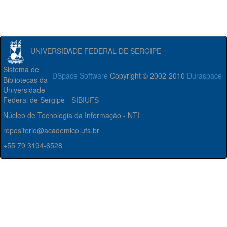
UNIVERSIDADE FEDERAL DE SERGIPE
Sistema de
DSpace Software
Copyright © 2002-2010
Duraspace
Bibliotecas da
Universidade
Federal de Sergipe - SIBIUFS
Núcleo de Tecnologia da Informação - NTI
repositorio@academico.ufs.br
+55 79 3194-6528