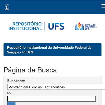
Skip
navigation
Repositório Institucional da Universidade Federal de
Sergipe - RI/UFS
Página de Busca
Buscar em:
por