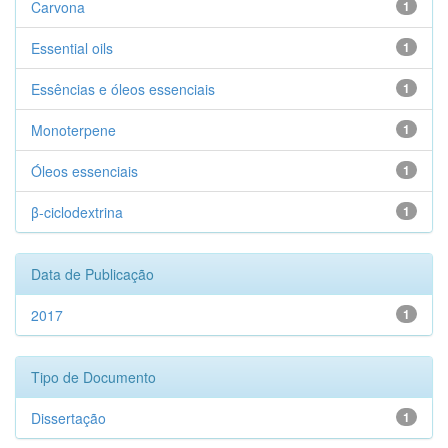
Carvona
1
Essential oils
1
Essências e óleos essenciais
1
Monoterpene
1
Óleos essenciais
1
β-ciclodextrina
1
Data de Publicação
2017
1
Tipo de Documento
Dissertação
1