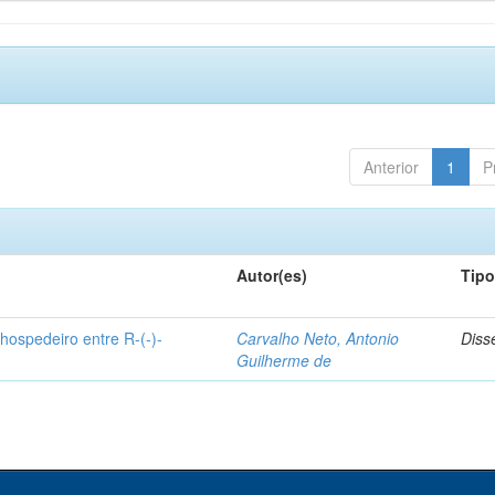
Anterior
1
P
Autor(es)
Tip
hospedeiro entre R-(-)-
Carvalho Neto, Antonio
Diss
Guilherme de