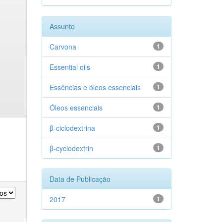
Assunto
Carvona
1
Essential oils
1
Essências e óleos essenciais
1
Óleos essenciais
1
β-ciclodextrina
1
β-cyclodextrin
1
Data de Publicação
2017
1