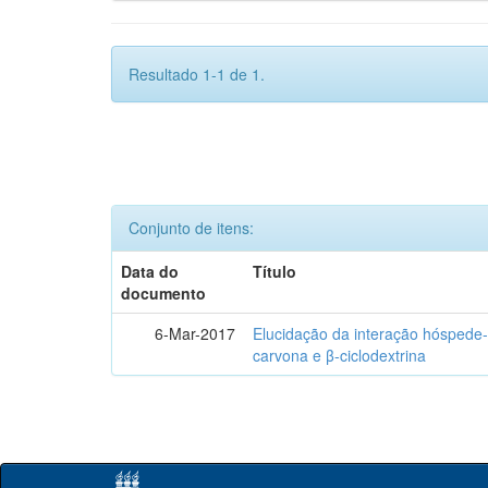
Resultado 1-1 de 1.
Conjunto de itens:
Data do
Título
documento
6-Mar-2017
Elucidação da interação hóspede-
carvona e β-ciclodextrina