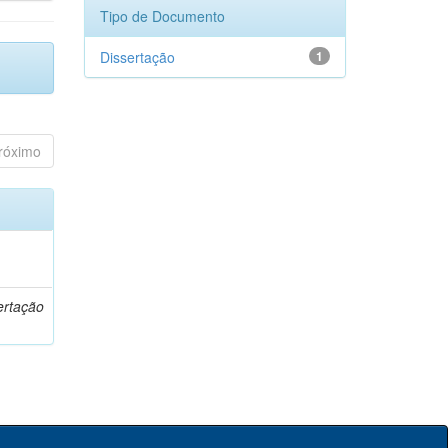
Tipo de Documento
Dissertação
1
róximo
o
ertação