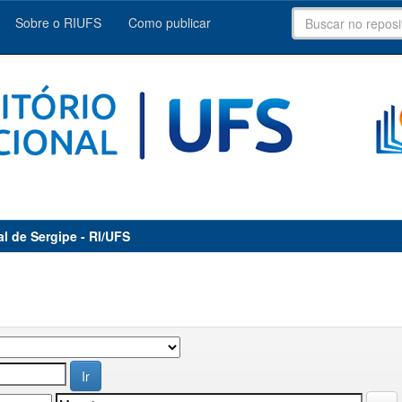
Sobre o RIUFS
Como publicar
al de Sergipe - RI/UFS