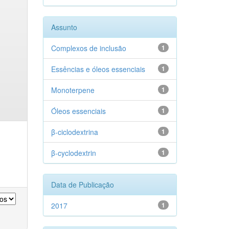
Assunto
Complexos de inclusão
1
Essências e óleos essenciais
1
Monoterpene
1
Óleos essenciais
1
β-ciclodextrina
1
β-cyclodextrin
1
Data de Publicação
2017
1