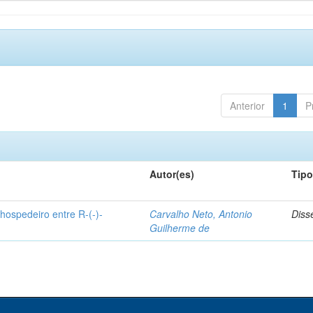
Anterior
1
P
Autor(es)
Tip
hospedeiro entre R-(-)-
Carvalho Neto, Antonio
Diss
Guilherme de