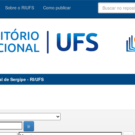
Sobre o RIUFS
Como publicar
al de Sergipe - RI/UFS