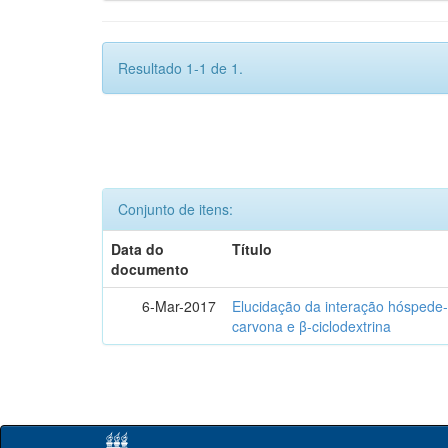
Resultado 1-1 de 1.
Conjunto de itens:
Data do
Título
documento
6-Mar-2017
Elucidação da interação hóspede-
carvona e β-ciclodextrina