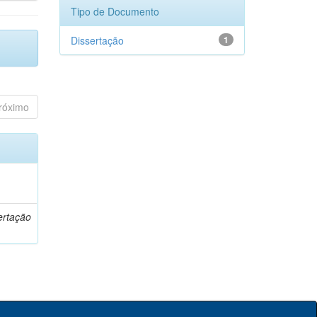
Tipo de Documento
Dissertação
1
róximo
o
ertação