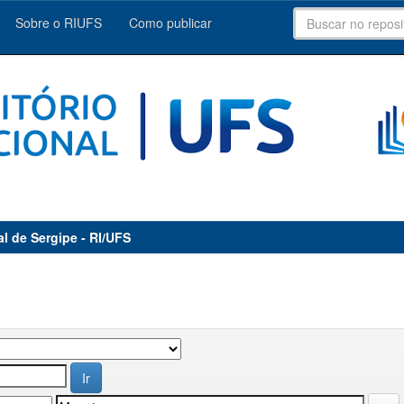
Sobre o RIUFS
Como publicar
al de Sergipe - RI/UFS