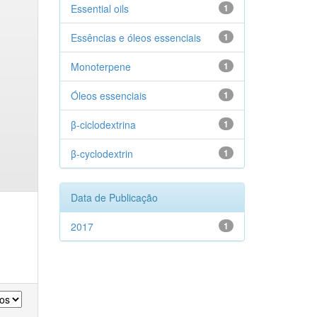
Essential oils
1
Essências e óleos essenciais
1
Monoterpene
1
Óleos essenciais
1
β-ciclodextrina
1
β-cyclodextrin
1
Data de Publicação
2017
1