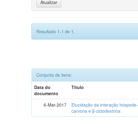
Resultado 1-1 de 1.
Conjunto de itens:
Data do
Título
documento
6-Mar-2017
Elucidação da interação hóspede-
carvona e β-ciclodextrina