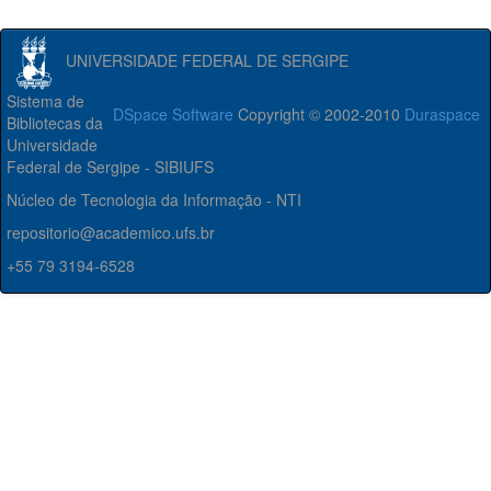
UNIVERSIDADE FEDERAL DE SERGIPE
Sistema de
DSpace Software
Copyright © 2002-2010
Duraspace
Bibliotecas da
Universidade
Federal de Sergipe - SIBIUFS
Núcleo de Tecnologia da Informação - NTI
repositorio@academico.ufs.br
+55 79 3194-6528