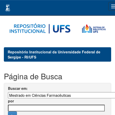
Skip
navigation
Repositório Institucional da Universidade Federal de
Sergipe - RI/UFS
Página de Busca
Buscar em:
por