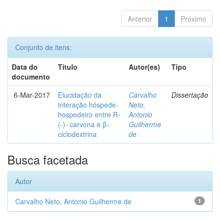
Anterior
1
Próximo
Conjunto de itens:
Data do
Título
Autor(es)
Tipo
documento
6-Mar-2017
Elucidação da
Carvalho
Dissertação
interação hóspede-
Neto,
hospedeiro entre R-
Antonio
(-)- carvona e β-
Guilherme
ciclodextrina
de
Busca facetada
Autor
Carvalho Neto, Antonio Guilherme de
1