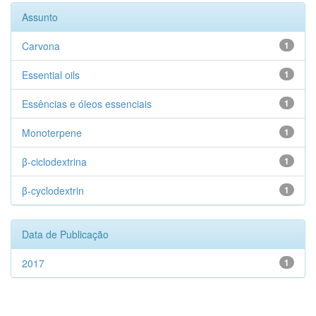
Assunto
Carvona
1
Essential oils
1
Essências e óleos essenciais
1
Monoterpene
1
β-ciclodextrina
1
β-cyclodextrin
1
Data de Publicação
2017
1