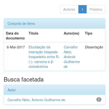
Anterior
1
Próximo
Conjunto de itens:
Data do
Título
Autor(es)
Tipo
documento
6-Mar-2017
Elucidação da
Carvalho
Dissertação
interação hóspede-
Neto,
hospedeiro entre R-
Antonio
(-)- carvona e β-
Guilherme
ciclodextrina
de
Busca facetada
Autor
Carvalho Neto, Antonio Guilherme de
1