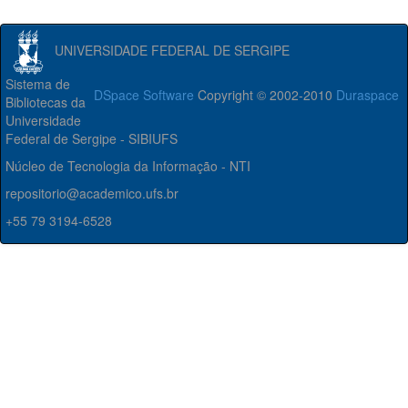
UNIVERSIDADE FEDERAL DE SERGIPE
Sistema de
DSpace Software
Copyright © 2002-2010
Duraspace
Bibliotecas da
Universidade
Federal de Sergipe - SIBIUFS
Núcleo de Tecnologia da Informação - NTI
repositorio@academico.ufs.br
+55 79 3194-6528