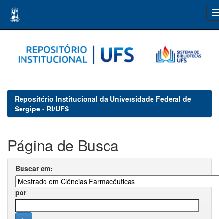
Skip
navigation
Repositório Institucional da Universidade Federal de
Sergipe - RI/UFS
Página de Busca
Buscar em:
por