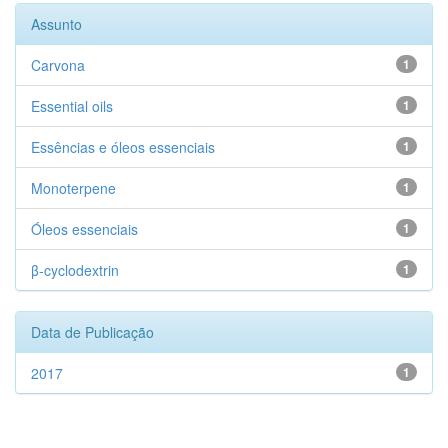
Assunto
Carvona
1
Essential oils
1
Essências e óleos essenciais
1
Monoterpene
1
Óleos essenciais
1
β-cyclodextrin
1
Data de Publicação
2017
1