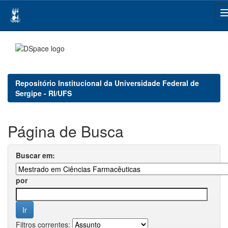
Skip
navigation
Repositório Institucional da Universidade Federal de
Sergipe - RI/UFS
Página de Busca
Buscar em:
por
Filtros correntes: