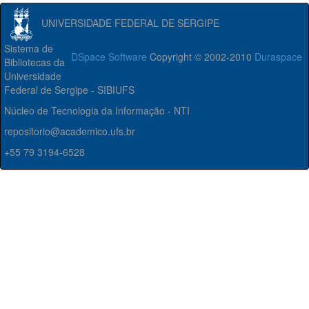
UNIVERSIDADE FEDERAL DE SERGIPE
Sistema de
DSpace Software
Copyright © 2002-2010
Duraspace
Bibliotecas da
Universidade
Federal de Sergipe - SIBIUFS
Núcleo de Tecnologia da Informação - NTI
repositorio@academico.ufs.br
+55 79 3194-6528