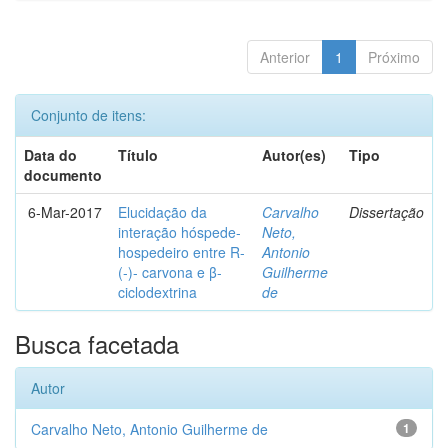
Anterior
1
Próximo
Conjunto de itens:
Data do
Título
Autor(es)
Tipo
documento
6-Mar-2017
Elucidação da
Carvalho
Dissertação
interação hóspede-
Neto,
hospedeiro entre R-
Antonio
(-)- carvona e β-
Guilherme
ciclodextrina
de
Busca facetada
Autor
Carvalho Neto, Antonio Guilherme de
1