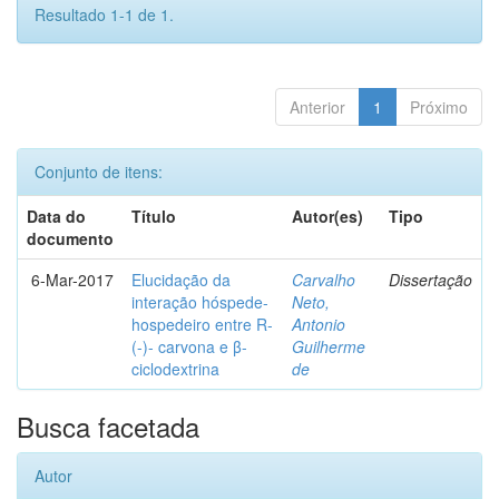
Resultado 1-1 de 1.
Anterior
1
Próximo
Conjunto de itens:
Data do
Título
Autor(es)
Tipo
documento
6-Mar-2017
Elucidação da
Carvalho
Dissertação
interação hóspede-
Neto,
hospedeiro entre R-
Antonio
(-)- carvona e β-
Guilherme
ciclodextrina
de
Busca facetada
Autor