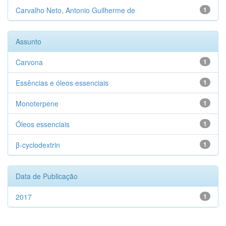
Carvalho Neto, Antonio Guilherme de
1
Assunto
Carvona
1
Essências e óleos essenciais
1
Monoterpene
1
Óleos essenciais
1
β-cyclodextrin
1
Data de Publicação
2017
1