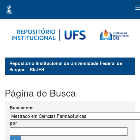
Skip
navigation
Repositório Institucional da Universidade Federal de
Sergipe - RI/UFS
Página de Busca
Buscar em:
por