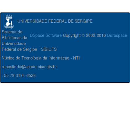
UNIVERSIDADE FEDERAL DE SERGIPE
Sistema de
DSpace Software
Copyright © 2002-2010
Duraspace
Bibliotecas da
Universidade
Federal de Sergipe - SIBIUFS
Núcleo de Tecnologia da Informação - NTI
repositorio@academico.ufs.br
+55 79 3194-6528