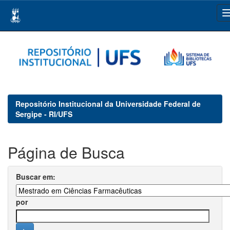
Skip
navigation
Repositório Institucional da Universidade Federal de
Sergipe - RI/UFS
Página de Busca
Buscar em:
por