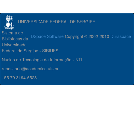
UNIVERSIDADE FEDERAL DE SERGIPE
Sistema de
DSpace Software
Copyright © 2002-2010
Duraspace
Bibliotecas da
Universidade
Federal de Sergipe - SIBIUFS
Núcleo de Tecnologia da Informação - NTI
repositorio@academico.ufs.br
+55 79 3194-6528