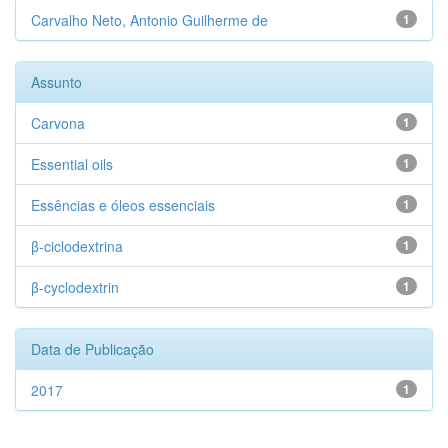
Carvalho Neto, Antonio Guilherme de
1
Assunto
Carvona
1
Essential oils
1
Essências e óleos essenciais
1
β-ciclodextrina
1
β-cyclodextrin
1
Data de Publicação
2017
1