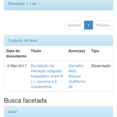
Resultado 1-1 de 1.
Anterior
1
Próximo
Conjunto de itens:
Data do
Título
Autor(es)
Tipo
documento
6-Mar-2017
Elucidação da
Carvalho
Dissertação
interação hóspede-
Neto,
hospedeiro entre R-
Antonio
(-)- carvona e β-
Guilherme
ciclodextrina
de
Busca facetada
Autor