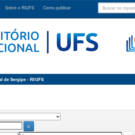
Sobre o RIUFS
Como publicar
al de Sergipe - RI/UFS