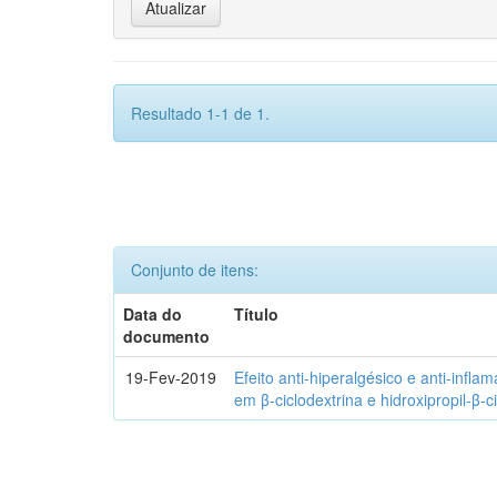
Resultado 1-1 de 1.
Conjunto de itens:
Data do
Título
documento
19-Fev-2019
Efeito anti-hiperalgésico e anti-infla
em β-ciclodextrina e hidroxipropil-β-c