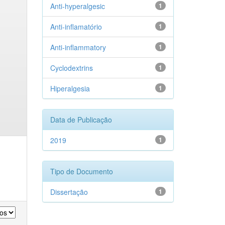
Anti-hyperalgesic
1
Anti-inflamatório
1
Anti-inflammatory
1
Cyclodextrins
1
Hiperalgesia
1
Data de Publicação
2019
1
Tipo de Documento
Dissertação
1