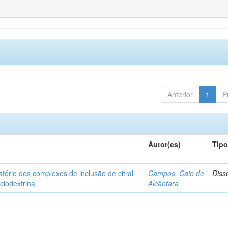
Anterior
1
P
Autor(es)
Tip
matório dos complexos de inclusão de citral
Campos, Caio de
Diss
iclodextrina
Alcântara