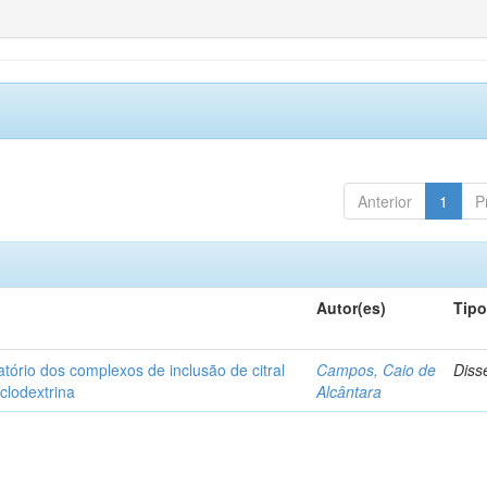
Anterior
1
P
Autor(es)
Tip
matório dos complexos de inclusão de citral
Campos, Caio de
Diss
iclodextrina
Alcântara