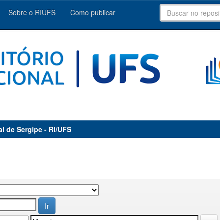
Sobre o RIUFS
Como publicar
al de Sergipe - RI/UFS