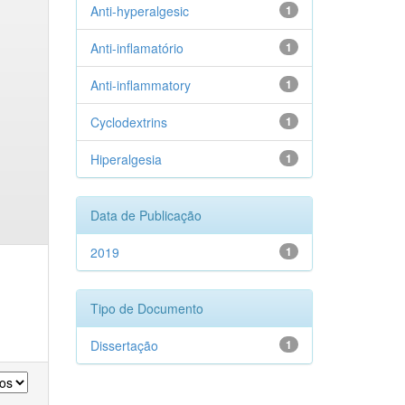
Anti-hyperalgesic
1
Anti-inflamatório
1
Anti-inflammatory
1
Cyclodextrins
1
Hiperalgesia
1
Data de Publicação
2019
1
Tipo de Documento
Dissertação
1