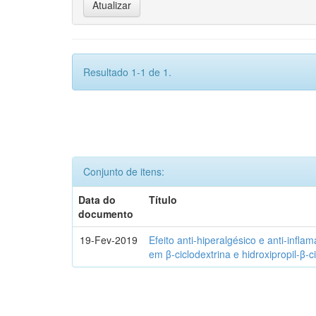
Resultado 1-1 de 1.
Conjunto de itens:
Data do
Título
documento
19-Fev-2019
Efeito anti-hiperalgésico e anti-infla
em β-ciclodextrina e hidroxipropil-β-c