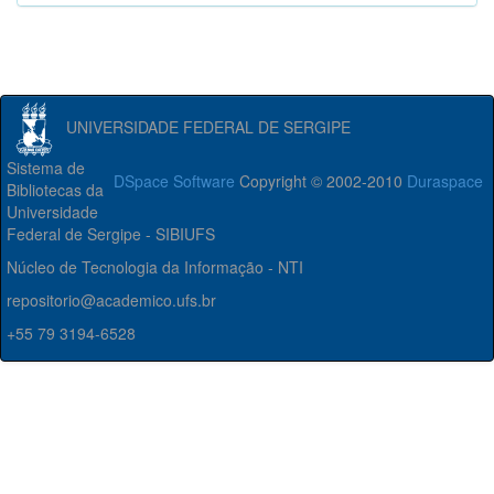
UNIVERSIDADE FEDERAL DE SERGIPE
Sistema de
DSpace Software
Copyright © 2002-2010
Duraspace
Bibliotecas da
Universidade
Federal de Sergipe - SIBIUFS
Núcleo de Tecnologia da Informação - NTI
repositorio@academico.ufs.br
+55 79 3194-6528