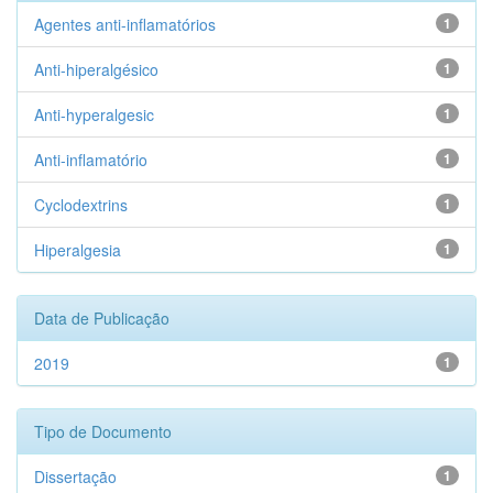
Agentes anti-inflamatórios
1
Anti-hiperalgésico
1
Anti-hyperalgesic
1
Anti-inflamatório
1
Cyclodextrins
1
Hiperalgesia
1
Data de Publicação
2019
1
Tipo de Documento
Dissertação
1