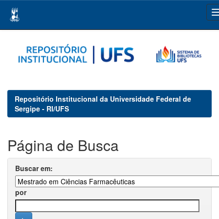
Skip
navigation
Repositório Institucional da Universidade Federal de
Sergipe - RI/UFS
Página de Busca
Buscar em:
por