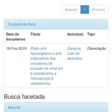
Anterior
1
Próximo
Conjunto de itens:
Data do
Título
Autor(es)
Tipo
documento
19-Fev-2019
Efeito anti-
Campos,
Dissertação
hiperalgésico e anti-
Caio de
inflamatório dos
Alcântara
complexos de
inclusão de citral em
β-ciclodextrina e
hidroxipropil-β-
ciclodextrina
Busca facetada
Assunto