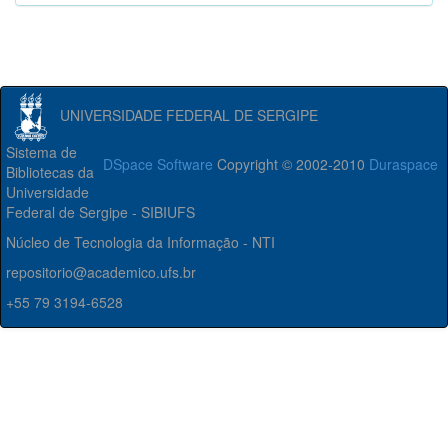
UNIVERSIDADE FEDERAL DE SERGIPE
Sistema de
DSpace Software
Copyright © 2002-2010
Duraspace
Bibliotecas da
Universidade
Federal de Sergipe - SIBIUFS
Núcleo de Tecnologia da Informação - NTI
repositorio@academico.ufs.br
+55 79 3194-6528