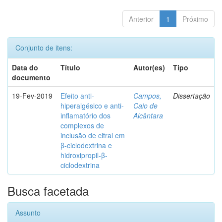
Anterior
1
Próximo
Conjunto de itens:
Data do
Título
Autor(es)
Tipo
documento
19-Fev-2019
Efeito anti-
Campos,
Dissertação
hiperalgésico e anti-
Caio de
inflamatório dos
Alcântara
complexos de
inclusão de citral em
β-ciclodextrina e
hidroxipropil-β-
ciclodextrina
Busca facetada
Assunto