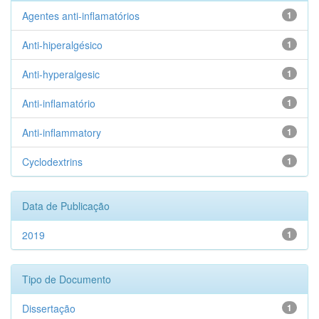
Agentes anti-inflamatórios
1
Anti-hiperalgésico
1
Anti-hyperalgesic
1
Anti-inflamatório
1
Anti-inflammatory
1
Cyclodextrins
1
Data de Publicação
2019
1
Tipo de Documento
Dissertação
1