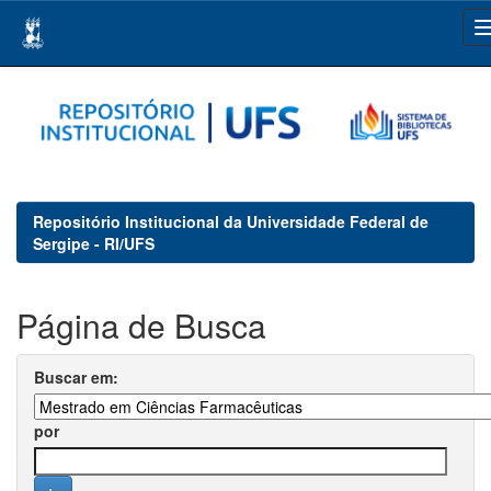
Skip
navigation
Repositório Institucional da Universidade Federal de
Sergipe - RI/UFS
Página de Busca
Buscar em:
por