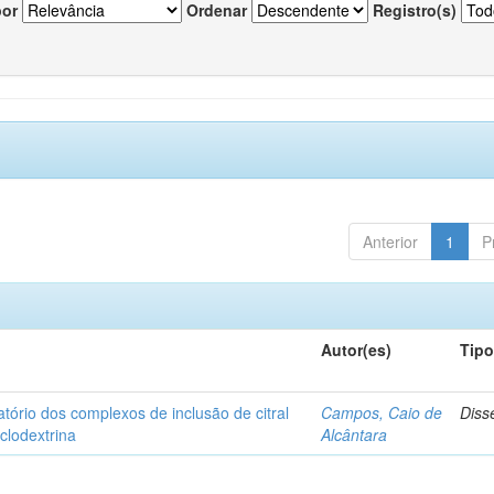
por
Ordenar
Registro(s)
Anterior
1
P
Autor(es)
Tip
matório dos complexos de inclusão de citral
Campos, Caio de
Diss
iclodextrina
Alcântara