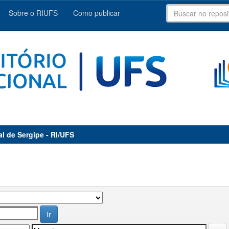
Sobre o RIUFS
Como publicar
al de Sergipe - RI/UFS