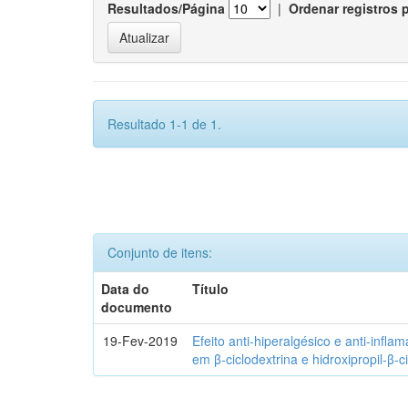
Resultados/Página
|
Ordenar registros 
Resultado 1-1 de 1.
Conjunto de itens:
Data do
Título
documento
19-Fev-2019
Efeito anti-hiperalgésico e anti-infla
em β-ciclodextrina e hidroxipropil-β-c