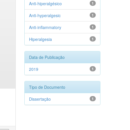
Anti-hiperalgésico
1
Anti-hyperalgesic
1
Anti-inflammatory
1
Hiperalgesia
1
Data de Publicação
2019
1
Tipo de Documento
Dissertação
1