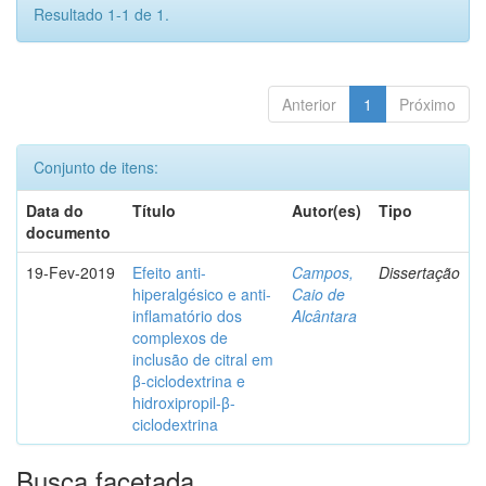
Resultado 1-1 de 1.
Anterior
1
Próximo
Conjunto de itens:
Data do
Título
Autor(es)
Tipo
documento
19-Fev-2019
Efeito anti-
Campos,
Dissertação
hiperalgésico e anti-
Caio de
inflamatório dos
Alcântara
complexos de
inclusão de citral em
β-ciclodextrina e
hidroxipropil-β-
ciclodextrina
Busca facetada