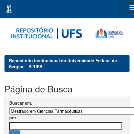
Skip
navigation
Repositório Institucional da Universidade Federal de
Sergipe - RI/UFS
Página de Busca
Buscar em:
por