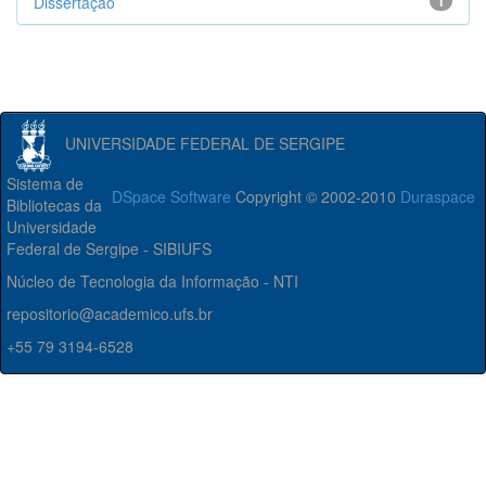
Dissertação
1
UNIVERSIDADE FEDERAL DE SERGIPE
Sistema de
DSpace Software
Copyright © 2002-2010
Duraspace
Bibliotecas da
Universidade
Federal de Sergipe - SIBIUFS
Núcleo de Tecnologia da Informação - NTI
repositorio@academico.ufs.br
+55 79 3194-6528