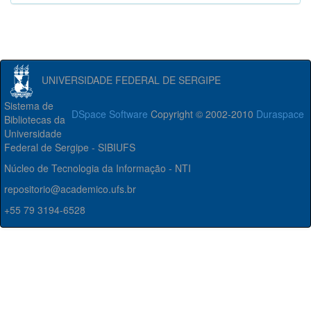
UNIVERSIDADE FEDERAL DE SERGIPE
Sistema de
DSpace Software
Copyright © 2002-2010
Duraspace
Bibliotecas da
Universidade
Federal de Sergipe - SIBIUFS
Núcleo de Tecnologia da Informação - NTI
repositorio@academico.ufs.br
+55 79 3194-6528