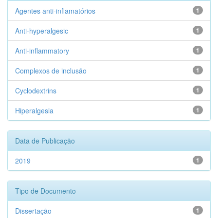
Agentes anti-inflamatórios
1
Anti-hyperalgesic
1
Anti-inflammatory
1
Complexos de inclusão
1
Cyclodextrins
1
Hiperalgesia
1
Data de Publicação
2019
1
Tipo de Documento
Dissertação
1