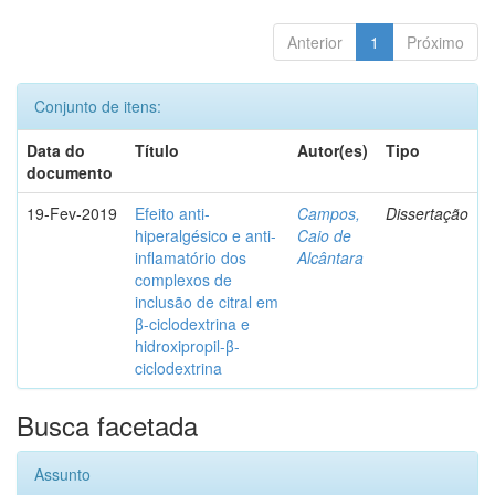
Anterior
1
Próximo
Conjunto de itens:
Data do
Título
Autor(es)
Tipo
documento
19-Fev-2019
Efeito anti-
Campos,
Dissertação
hiperalgésico e anti-
Caio de
inflamatório dos
Alcântara
complexos de
inclusão de citral em
β-ciclodextrina e
hidroxipropil-β-
ciclodextrina
Busca facetada
Assunto