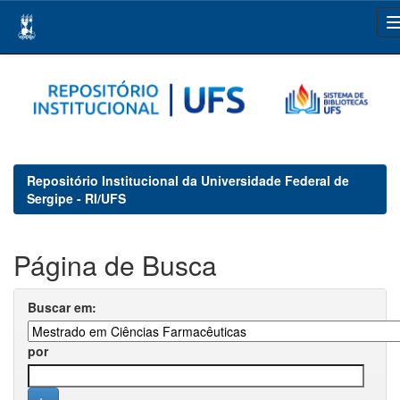
Skip
navigation
Repositório Institucional da Universidade Federal de
Sergipe - RI/UFS
Página de Busca
Buscar em:
por