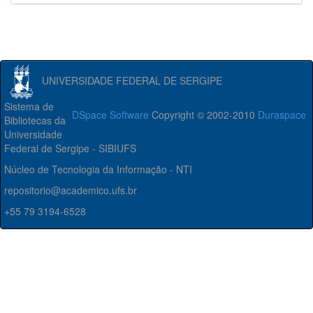
UNIVERSIDADE FEDERAL DE SERGIPE
Sistema de
DSpace Software
Copyright © 2002-2010
Duraspace
Bibliotecas da
Universidade
Federal de Sergipe - SIBIUFS
Núcleo de Tecnologia da Informação - NTI
repositorio@academico.ufs.br
+55 79 3194-6528