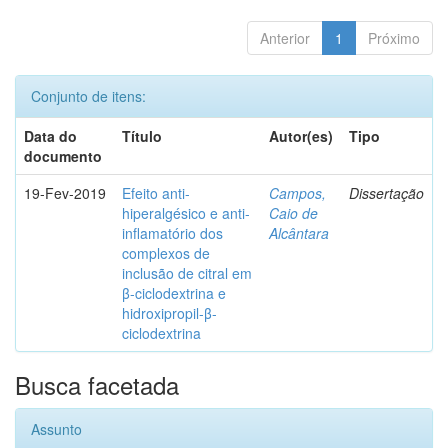
Anterior
1
Próximo
Conjunto de itens:
Data do
Título
Autor(es)
Tipo
documento
19-Fev-2019
Efeito anti-
Campos,
Dissertação
hiperalgésico e anti-
Caio de
inflamatório dos
Alcântara
complexos de
inclusão de citral em
β-ciclodextrina e
hidroxipropil-β-
ciclodextrina
Busca facetada
Assunto