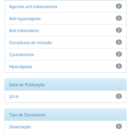
Agentes anti-inflamatórios
1
Anti-hyperalgesic
1
Anti-inflamatório
1
Complexos de inclusão
1
Cyclodextrins
1
Hiperalgesia
1
Data de Publicação
2019
1
Tipo de Documento
Dissertação
1