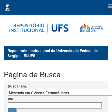
Skip
navigation
Repositório Institucional da Universidade Federal de
Sergipe - RI/UFS
Página de Busca
Buscar em:
por