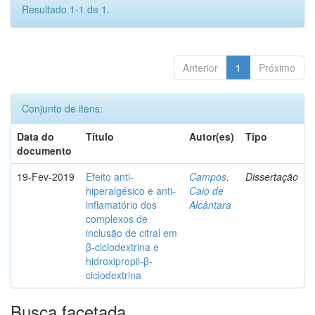
Resultado 1-1 de 1.
Anterior
1
Próximo
Conjunto de itens:
Data do
Título
Autor(es)
Tipo
documento
19-Fev-2019
Efeito anti-
Campos,
Dissertação
hiperalgésico e anti-
Caio de
inflamatório dos
Alcântara
complexos de
inclusão de citral em
β-ciclodextrina e
hidroxipropil-β-
ciclodextrina
Busca facetada