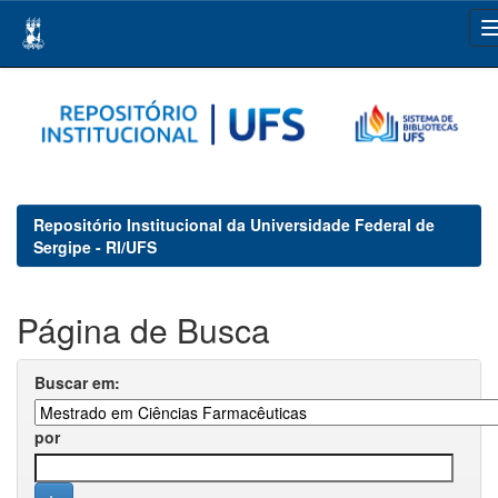
Skip
navigation
Repositório Institucional da Universidade Federal de
Sergipe - RI/UFS
Página de Busca
Buscar em:
por