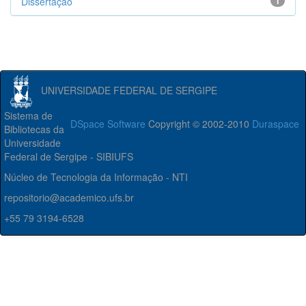
Dissertação
1
UNIVERSIDADE FEDERAL DE SERGIPE
Sistema de
DSpace Software
Copyright © 2002-2010
Duraspace
Bibliotecas da
Universidade
Federal de Sergipe - SIBIUFS
Núcleo de Tecnologia da Informação - NTI
repositorio@academico.ufs.br
+55 79 3194-6528