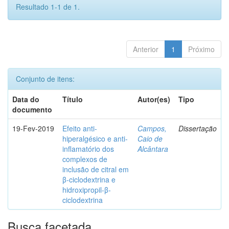
Resultado 1-1 de 1.
Anterior
1
Próximo
Conjunto de itens:
Data do
Título
Autor(es)
Tipo
documento
19-Fev-2019
Efeito anti-
Campos,
Dissertação
hiperalgésico e anti-
Caio de
inflamatório dos
Alcântara
complexos de
inclusão de citral em
β-ciclodextrina e
hidroxipropil-β-
ciclodextrina
Busca facetada