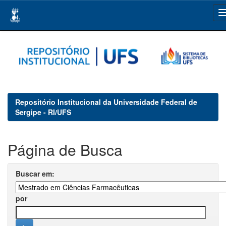
Skip
navigation
Repositório Institucional da Universidade Federal de
Sergipe - RI/UFS
Página de Busca
Buscar em:
por