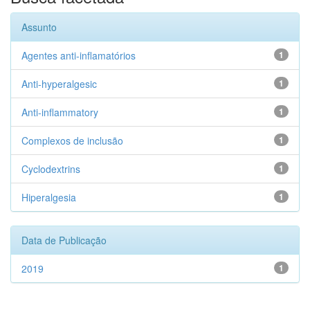
Assunto
Agentes anti-inflamatórios
1
Anti-hyperalgesic
1
Anti-inflammatory
1
Complexos de inclusão
1
Cyclodextrins
1
Hiperalgesia
1
Data de Publicação
2019
1