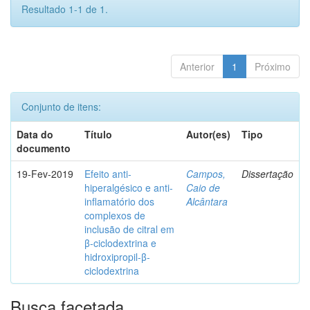
Resultado 1-1 de 1.
Anterior
1
Próximo
Conjunto de itens:
Data do
Título
Autor(es)
Tipo
documento
19-Fev-2019
Efeito anti-
Campos,
Dissertação
hiperalgésico e anti-
Caio de
inflamatório dos
Alcântara
complexos de
inclusão de citral em
β-ciclodextrina e
hidroxipropil-β-
ciclodextrina
Busca facetada