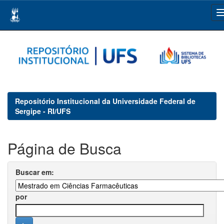
Skip
navigation
Repositório Institucional da Universidade Federal de
Sergipe - RI/UFS
Página de Busca
Buscar em:
por