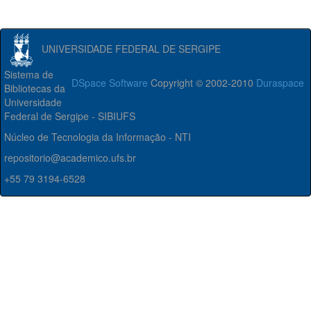
UNIVERSIDADE FEDERAL DE SERGIPE
Sistema de
DSpace Software
Copyright © 2002-2010
Duraspace
Bibliotecas da
Universidade
Federal de Sergipe - SIBIUFS
Núcleo de Tecnologia da Informação - NTI
repositorio@academico.ufs.br
+55 79 3194-6528