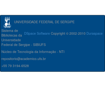
UNIVERSIDADE FEDERAL DE SERGIPE
Sistema de
DSpace Software
Copyright © 2002-2010
Duraspace
Bibliotecas da
Universidade
Federal de Sergipe - SIBIUFS
Núcleo de Tecnologia da Informação - NTI
repositorio@academico.ufs.br
+55 79 3194-6528