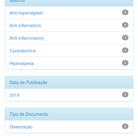
Assunto
Anti-hyperalgesic
1
Anti-inflamatório
1
Anti-inflammatory
1
Cyclodextrins
1
Hiperalgesia
1
Data de Publicação
2019
1
Tipo de Documento
Dissertação
1