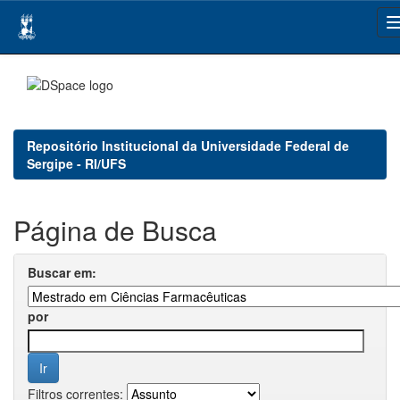
Skip
navigation
Repositório Institucional da Universidade Federal de
Sergipe - RI/UFS
Página de Busca
Buscar em:
por
Filtros correntes: