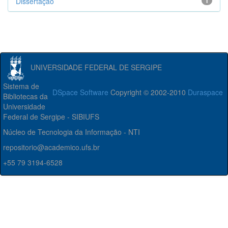
Dissertação
1
UNIVERSIDADE FEDERAL DE SERGIPE
Sistema de
DSpace Software
Copyright © 2002-2010
Duraspace
Bibliotecas da
Universidade
Federal de Sergipe - SIBIUFS
Núcleo de Tecnologia da Informação - NTI
repositorio@academico.ufs.br
+55 79 3194-6528