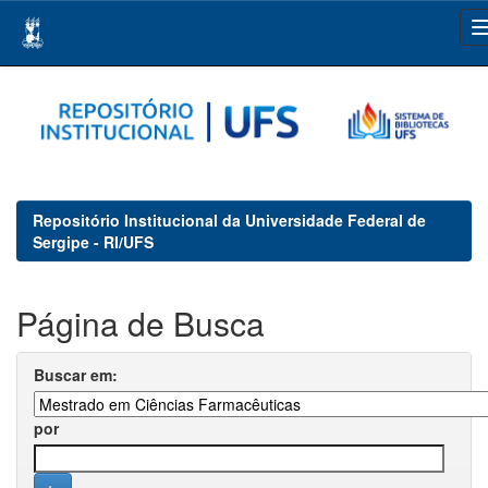
Skip
navigation
Repositório Institucional da Universidade Federal de
Sergipe - RI/UFS
Página de Busca
Buscar em:
por