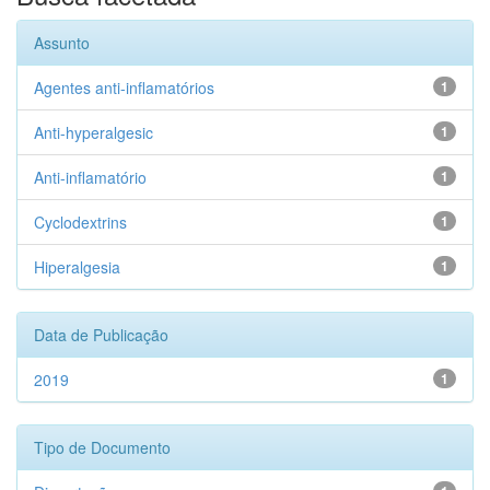
Assunto
Agentes anti-inflamatórios
1
Anti-hyperalgesic
1
Anti-inflamatório
1
Cyclodextrins
1
Hiperalgesia
1
Data de Publicação
2019
1
Tipo de Documento