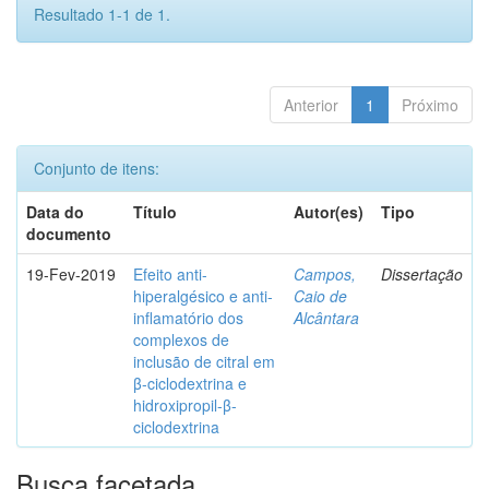
Resultado 1-1 de 1.
Anterior
1
Próximo
Conjunto de itens:
Data do
Título
Autor(es)
Tipo
documento
19-Fev-2019
Efeito anti-
Campos,
Dissertação
hiperalgésico e anti-
Caio de
inflamatório dos
Alcântara
complexos de
inclusão de citral em
β-ciclodextrina e
hidroxipropil-β-
ciclodextrina
Busca facetada